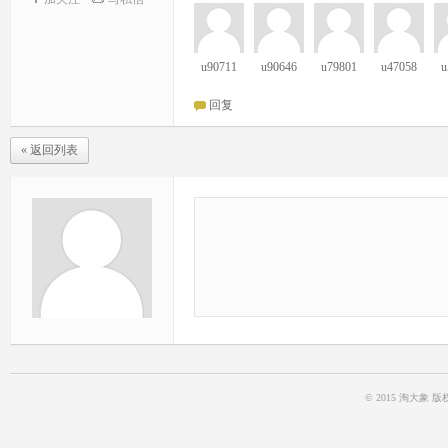
u90711
u90646
u79801
u47058
u
回复
« 返回列表
© 2015 淘大象 版