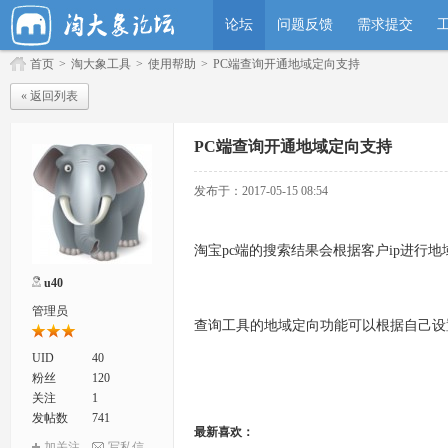
论坛
问题反馈
需求提交
首页
>
淘大象工具
>
使用帮助
>
PC端查询开通地域定向支持
« 返回列表
PC端查询开通地域定向支持
发布于：2017-05-15 08:54
淘宝pc端的搜索结果会根据客户ip进行
u40
管理员
查询工具的地域定向功能可以根据自己设
UID
40
粉丝
120
关注
1
发帖数
741
最新喜欢：
加关注
写私信